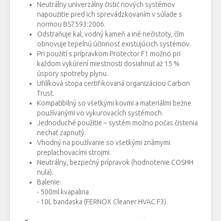
Neutrálny univerzálny čistič nových systémov
napoužitie pred ich sprevádzkovaním v súlade s
normou BS7593:2006.
Odstraňuje kal, vodný kameň a iné nečistoty, čím
obnovuje tepelnú účinnosť existujúcich systémov.
Pri použití s prípravkom Protector F1 možno pri
každom vykúrení miestnosti dosiahnuť až 15 %
úspory spotreby plynu.
Uhlíková stopa certifikovaná organizáciou Carbon
Trust.
Kompatibilný so všetkými kovmi a materiálmi bežne
používanými vo vykurovacích systémoch.
Jednoduché použitie – systém možno počas čistenia
nechať zapnutý.
Vhodný na používanie so všetkými známymi
preplachovacími strojmi.
Neutrálny, bezpečný prípravok (hodnotenie COSHH
nula).
Balenie:
- 500ml kvapalina
- 10L bandaska (FERNOX Cleaner HVAC F3).