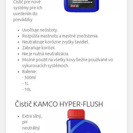
Čistič pre nové
systémy pre ich
uvedením do
prevádzky
Uvoľňuje nečistoty.
Rozpúšťa mastnotu a mastné znečistenia.
Neutralizuje korózne zvyšky tavidiel.
Zabraňuje korózii.
Nie je nutná neutralizácia.
Možné použiť na všetky kovy bežne používané vo
vykurovacích systémoch.
Balenie:
- 500ml
- 1L
- 10L
Čistič KAMCO HYPER-FLUSH
Extra silný,
pH
neutrálný