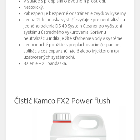
V súlade s predpismi o životnom prostredí.
Netoxický.
Zabezpečuje bezpečné odstránenie zvyškov kyseliny
Jedna 2L bandaska vystačí zvyčajne pre neutralizáciu
jedného balenia DS-40 System Cleaner po vyčistení
systému ústredného vykurovania. Správnu
neutralizáciu indikuje žlté sfarbenie vody v systéme.
Jednoduché použitie s preplachovacím čerpadlom,
aplikácia cez expanznú nádrž alebo injektorom (pri
uzatvorených systémoch).
Balenie – 2L bandaska.
Čistič Kamco FX2 Power flush