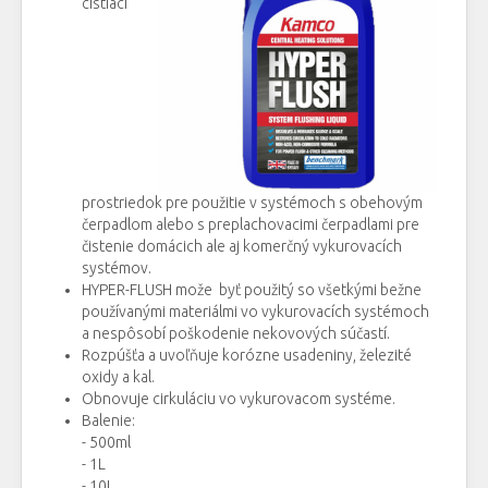
cistiaci
prostriedok pre použitie v systémoch s obehovým
čerpadlom alebo s preplachovacimi čerpadlami pre
čistenie domácich ale aj komerčný vykurovacích
systémov.
HYPER-FLUSH može byť použitý so všetkými bežne
používanými materiálmi vo vykurovacích systémoch
a nespôsobí poškodenie nekovových súčastí.
Rozpúšťa a uvoľňuje korózne usadeniny, železité
oxidy a kal.
Obnovuje cirkuláciu vo vykurovacom systéme.
Balenie:
- 500ml
- 1L
- 10L