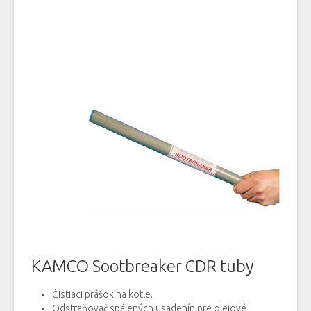
KAMCO Sootbreaker CDR tuby
Čistiaci prášok na kotle.
Odstraňovač spálených usadenín pre olejové,