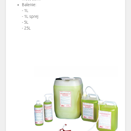
Balenie:
- 1L
- 1L sprej
- 5L
- 25L