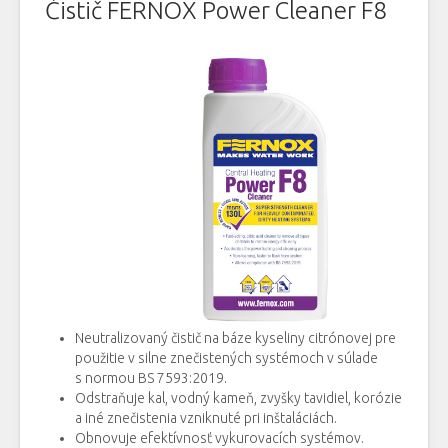
Čistič FERNOX Power Cleaner F8
Neutralizovaný čistič na báze kyseliny citrónovej pre
použitie v silne znečistených systémoch v súlade
s normou BS 7593:2019.
Odstraňuje kal, vodný kameň, zvyšky tavidiel, korózie
a iné znečistenia vzniknuté pri inštaláciách.
Obnovuje efektívnosť vykurovacích systémov.