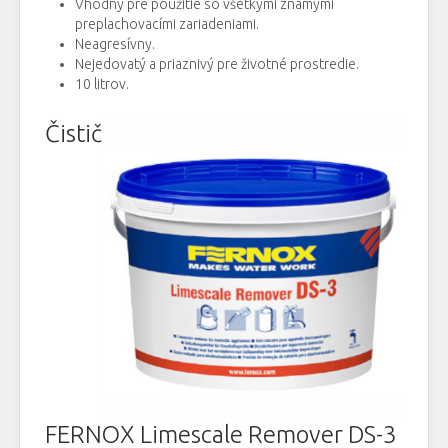
Vhodný pre použitie so všetkými známymi
preplachovacími zariadeniami.
Neagresívny.
Nejedovatý a priaznivý pre životné prostredie.
10 litrov.
Čistič
FERNOX Limescale Remover DS-3