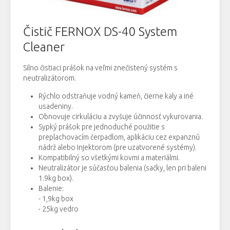
Čistič FERNOX DS-40 System
Cleaner
Silno čistiaci prášok na veľmi znečistený systém s
neutralizátorom.
Rýchlo odstraňuje vodný kameň, čierne kaly a iné
usadeniny.
Obnovuje cirkuláciu a zvyšuje účinnosť vykurovania.
Sypký prášok pre jednoduché použitie s
preplachovacím čerpadlom, aplikáciu cez expanznú
nádrž alebo Injektorom (pre uzatvorené systémy).
Kompatibilný so všetkými kovmi a materiálmi.
Neutralizátor je súčasťou balenia (sačky, len pri baleni
1.9kg box).
Balenie:
- 1,9kg box
- 25kg vedro