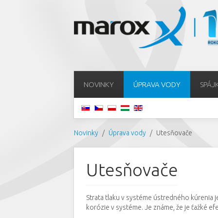
NOVINKY
ÚPRAVA VODY
SPÁJ
Novinky
Úprava vody
Utesňovače
Utesňovače
Strata tlaku v systéme ústredného kúrenia 
korózie v systéme.
Je známe, že je ťažké ef