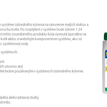
om systéme ústredného kúrenia na utesnenie malých únikov a
poruchu kotla. Po rozptýlení v systéme bude účinné 1-24
nosť tohto osvedčeného produktu bola vyvinutá špeciálne na
kotli alebo zraniteľným komponentom systému, ako sú
 L systémovej vody.
ch systémoch.
ách.
ích otvorov atď.
iálmi bežne používanými v systémoch ústredného kúrenia.
iča alebo plniacej slučky.
strediu.