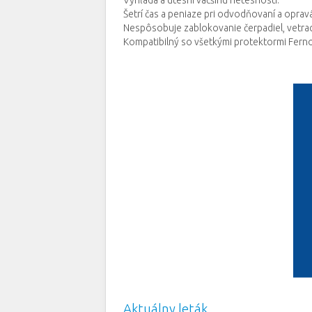
Vyhľadá a utesní väčšinu netesností.
Šetrí čas a peniaze pri odvodňovaní a oprav
Nespôsobuje zablokovanie čerpadiel, vetrac
Kompatibilný so všetkými protektormi Fern
Aktuálny leták