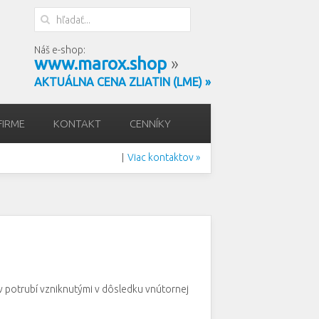
Náš e-shop:
www.marox.shop
»
AKTUÁLNA CENA ZLIATIN (LME) »
FIRME
KONTAKT
CENNÍKY
Viac kontaktov »
|
v potrubí vzniknutými v dôsledku vnútornej