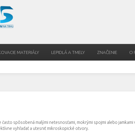
KOVACIE MATERIÁLY
LEPIDLÁ A TMELY
ZNAČENIE
O 
je často spôsobená malými netesnosťami, mokrými spojmi alebo jamkami 
ektívne vyhľadať a utesniť mikroskopické otvory.