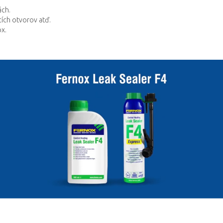
ách.
ích otvorov atď.
ox.