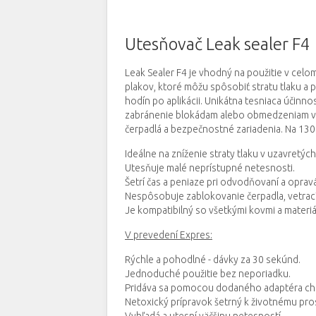
Utesňovač Leak sealer F4
Leak Sealer F4 je vhodný na použitie v cel
plakov, ktoré môžu spôsobiť stratu tlaku a 
hodín po aplikácii. Unikátna tesniaca účin
zabránenie blokádam alebo obmedzeniam v 
čerpadlá a bezpečnostné zariadenia. Na 130
Ideálne na zníženie straty tlaku v uzavretý
Utesňuje malé neprístupné netesnosti.
Šetrí čas a peniaze pri odvodňovaní a oprav
Nespôsobuje zablokovanie čerpadla, vetrac
Je kompatibilný so všetkými kovmi a mater
V prevedení Expres:
Rýchle a pohodlné - dávky za 30 sekúnd.
Jednoduché použitie bez neporiadku.
Pridáva sa pomocou dodaného adaptéra chlad
Netoxický prípravok šetrný k životnému pro