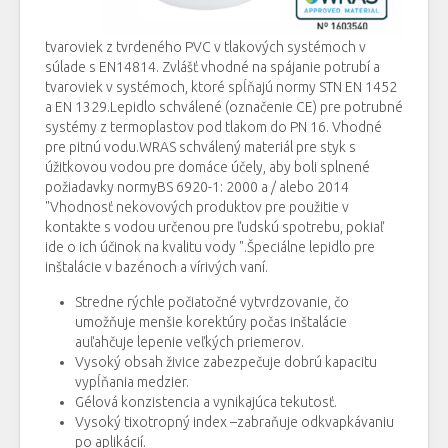
tvaroviek z tvrdeného PVC v tlakových systémoch v
súlade s EN14814. Zvlášť vhodné na spájanie potrubí a
tvaroviek v systémoch, ktoré spĺňajú normy STN EN 1452
a EN 1329.Lepidlo schválené (označenie CE) pre potrubné
systémy z termoplastov pod tlakom do PN 16. Vhodné
pre pitnú vodu.WRAS schválený materiál pre styk s
úžitkovou vodou pre domáce účely, aby boli splnené
požiadavky normyBS 6920-1: 2000 a / alebo 2014
"Vhodnosť nekovových produktov pre použitie v
kontakte s vodou určenou pre ľudskú spotrebu, pokiaľ
ide o ich účinok na kvalitu vody ".Špeciálne lepidlo pre
inštalácie v bazénoch a vírivých vaní.
Stredne rýchle počiatočné vytvrdzovanie, čo
umožňuje menšie korektúry počas inštalácie
auľahčuje lepenie veľkých priemerov.
Vysoký obsah živice zabezpečuje dobrú kapacitu
vypĺňania medzier.
Gélová konzistencia a vynikajúca tekutosť.
Vysoký tixotropný index –zabraňuje odkvapkávaniu
po aplikácií.