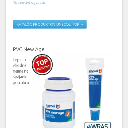
Slovenskú republiku.
KATALÓG PRODUKTOV UNECOL [PDF] »
PVC New Age
Lepidlo
vhodné
najmä na
spájanie
potrubí a