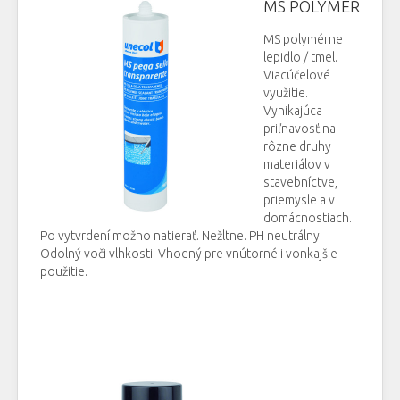
MS POLYMER
MS polymérne
lepidlo / tmel.
Viacúčelové
využitie.
Vynikajúca
priľnavosť na
rôzne druhy
materiálov v
stavebníctve,
priemysle a v
domácnostiach.
Po vytvrdení možno natierať. Nežltne. PH neutrálny.
Odolný voči vlhkosti. Vhodný pre vnútorné i vonkajšie
použitie.