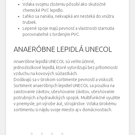
Vďaka svojmu zloženiu pôsobí ako skutočné
chemické PVC lepidlo.
Ľahko sa nanáša, nekvapká ani nesteká do vnútra
trubiek.
Lepené spoje majú pevnosť a vlastnosti starnutia
porovnateľné s tvrdeným PVC.
ANAERÓBNE LEPIDLÁ UNECOL
Anaeróbne lepidlá UNECOL sú veľmi účinné,
jednozložkové lepidlá, ktoré vytvrdzujú bez prítomnosti
vzduchu na kovových súčiastkách.
Dodávajú sa v širokom sortimente pevností a viskozít.
Sortiment anaeróbnych lepidiel UNECOL sa používa na
zaisťovanie závitov, utesňovanie závitov, utesňovanie
potrubných a hydraulických spojok. Multifunkčné využitie
v priemysle, pri výrobe áut, strojárstve. Vďaka širokému
sortimentu si nájdu svoje miesto aj v domácnostiach.