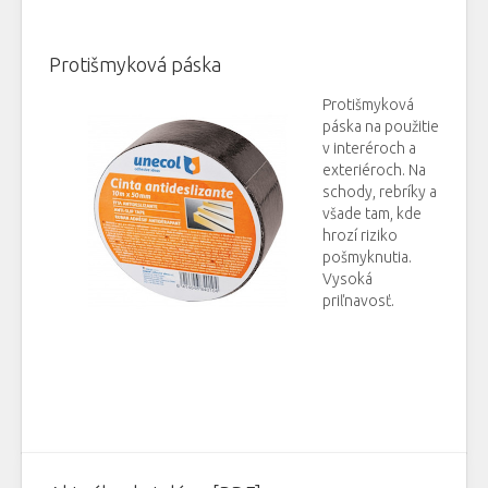
Protišmyková páska
Protišmyková
páska na použitie
v interéroch a
exteriéroch. Na
schody, rebríky a
všade tam, kde
hrozí riziko
pošmyknutia.
Vysoká
priľnavosť.