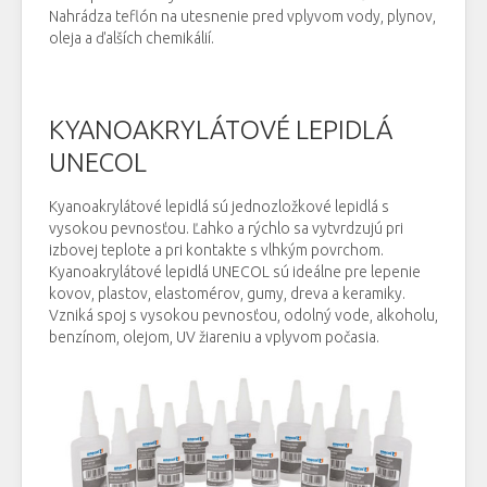
Nahrádza teflón na utesnenie pred vplyvom vody, plynov,
oleja a ďalších chemikálií.
KYANOAKRYLÁTOVÉ LEPIDLÁ
UNECOL
Kyanoakrylátové lepidlá sú jednozložkové lepidlá s
vysokou pevnosťou. Ľahko a rýchlo sa vytvrdzujú pri
izbovej teplote a pri kontakte s vlhkým povrchom.
Kyanoakrylátové lepidlá UNECOL sú ideálne pre lepenie
kovov, plastov, elastomérov, gumy, dreva a keramiky.
Vzniká spoj s vysokou pevnosťou, odolný vode, alkoholu,
benzínom, olejom, UV žiareniu a vplyvom počasia.