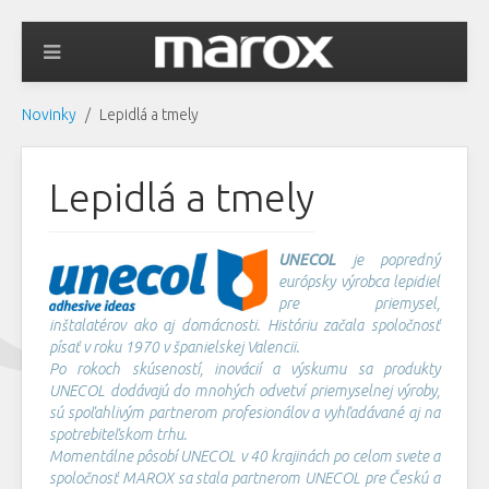
Novinky
Lepidlá a tmely
Lepidlá a tmely
UNECOL
je popredný
európsky výrobca lepidiel
pre priemysel,
inštalatérov ako aj domácnosti. Históriu začala spoločnosť
písať v roku 1970 v španielskej Valencii.
Po rokoch skúseností, inovácií a výskumu sa produkty
UNECOL dodávajú do mnohých odvetví priemyselnej výroby,
sú spoľahlivým partnerom profesionálov a vyhľadávané aj na
spotrebiteľskom trhu.
Momentálne pôsobí UNECOL v 40 krajinách po celom svete a
spoločnosť MAROX sa stala partnerom UNECOL pre Českú a