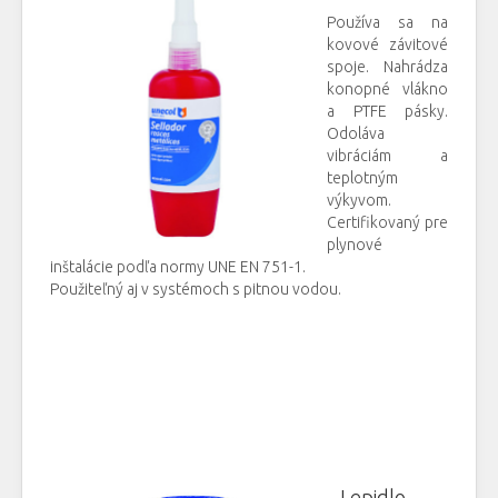
Používa sa na
kovové závitové
spoje. Nahrádza
konopné vlákno
a PTFE pásky.
Odoláva
vibráciám a
teplotným
výkyvom.
Certifikovaný pre
plynové
inštalácie podľa normy UNE EN 751-1.
Použiteľný aj v systémoch s pitnou vodou.
Lepidlo