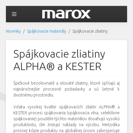
Novinky
Spájkovacie materiály
Spájkovacie zliatiny
Spájkovacie zliatiny
ALPHA® a KESTER
Špičkové bezolovnaté a olovaté zliatiny, ktoré spĺňajú aj
najnáročnejšie procesné požiadavky a sú šetrné k
životnému prostrediu.
Vďaka vysokej kvalite spájkovacích zliatin ALPHA® a
KESTER procesi spájkovania (spájkovacia vlna, selektívne
spájkovanie) použitím týchto materiálov dosahujú vysokú
produktivitu, čím žnižujú náklady na výrobu. Metodika
presnej kópie produktu na globálnej úrovni zabezpečuje