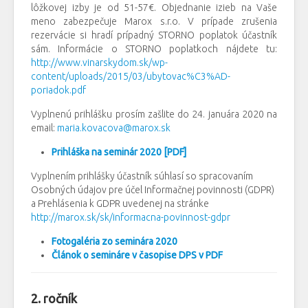
lôžkovej izby je od 51-57€. Objednanie izieb na Vaše
meno zabezpečuje Marox s.r.o. V prípade zrušenia
rezervácie si hradí prípadný STORNO poplatok účastník
sám. Informácie o STORNO poplatkoch nájdete tu:
http://www.vinarskydom.sk/wp-
content/uploads/2015/03/ubytovac%C3%AD-
poriadok.pdf
Vyplnenú prihlášku prosím zašlite do 24. januára 2020 na
email:
maria.kovacova@marox.sk
Prihláška na seminár 2020 [PDF]
Vyplnením prihlášky účastník súhlasí so spracovaním
Osobných údajov pre účel Informačnej povinnosti (GDPR)
a Prehlásenia k GDPR uvedenej na stránke
http://marox.sk/sk/informacna-povinnost-gdpr
Fotogaléria zo seminára 2020
Článok o semináre v časopise DPS v PDF
2. ročník