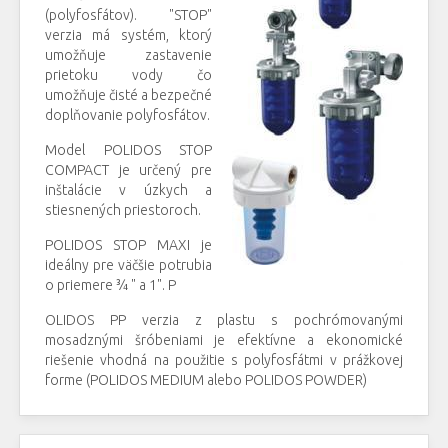
(polyfosfátov). "STOP"
verzia má systém, ktorý
umožňuje zastavenie
prietoku vody čo
umožňuje čisté a bezpečné
doplňovanie polyfosfátov.
Model POLIDOS STOP
COMPACT je určený pre
inštalácie v úzkych a
stiesnených priestoroch.
POLIDOS STOP MAXI je
ideálny pre väčšie potrubia
o priemere ¾ " a 1". P
OLIDOS PP verzia z plastu s pochrómovanými
mosadznými šróbeniami je efektívne a ekonomické
riešenie vhodná na použitie s polyfosfátmi v prážkovej
forme (POLIDOS MEDIUM alebo POLIDOS POWDER)