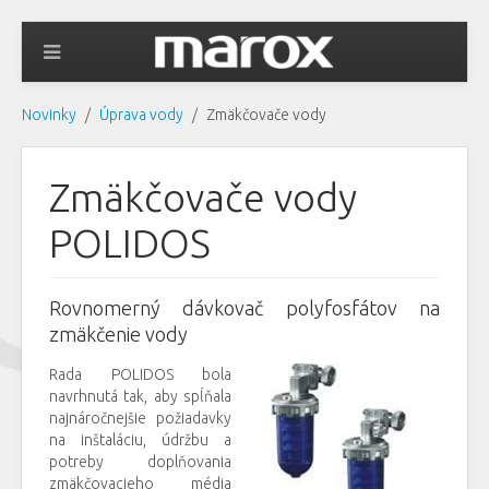
Novinky
Úprava vody
Zmäkčovače vody
Zmäkčovače vody
POLIDOS
Rovnomerný dávkovač polyfosfátov na
zmäkčenie vody
Rada POLIDOS bola
navrhnutá tak, aby spĺňala
najnáročnejšie požiadavky
na inštaláciu, údržbu a
potreby doplňovania
zmäkčovacieho média