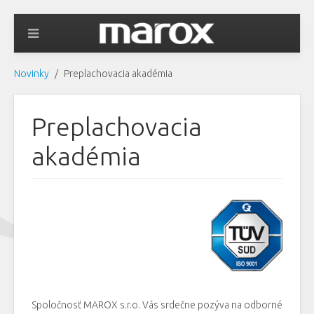
Novinky
Preplachovacia akadémia
Preplachovacia
akadémia
Spoločnosť MAROX s.r.o. Vás srdečne pozýva na odborné