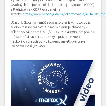
Vyplnením prihlášky účastník súhlasí so spracovaním
Osobných údajov pre účel Informačnej povinnosti (GDPR)
a Prehlásenia k GDPR uvedenej na
stránke
https://www.osobnyudaj.sk/informovanie/46367853/gd
Účastník školenia nemôže počas školenia vyhotovovať
audio-vizuálny záznam. Obsah školenia je chránený v
súlade so zákonom č. 618/2003 Z. z. o autorskom práve a
právach súvisiacich s autorským právom v znení
neskorších predpisov, ku ktorému majetkové práva
vykonáva Poskytovateľ.