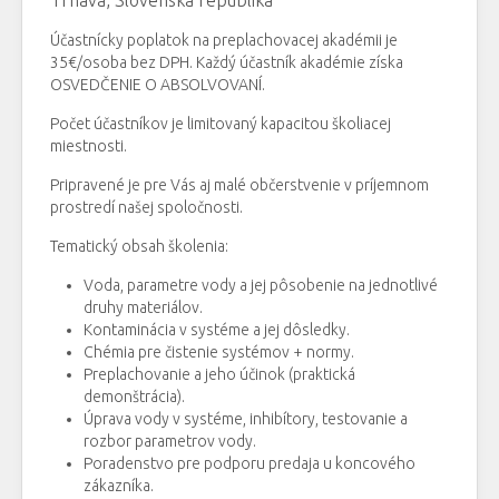
Trnava, Slovenská republika
Účastnícky poplatok na preplachovacej akadémii je
35€/osoba bez DPH. Každý účastník akadémie získa
OSVEDČENIE O ABSOLVOVANÍ.
Počet účastníkov je limitovaný kapacitou školiacej
miestnosti.
Pripravené je pre Vás aj malé občerstvenie v príjemnom
prostredí našej spoločnosti.
Tematický obsah školenia:
Voda, parametre vody a jej pôsobenie na jednotlivé
druhy materiálov.
Kontaminácia v systéme a jej dôsledky.
Chémia pre čistenie systémov + normy.
Preplachovanie a jeho účinok (praktická
demonštrácia).
Úprava vody v systéme, inhibítory, testovanie a
rozbor parametrov vody.
Poradenstvo pre podporu predaja u koncového
zákazníka.