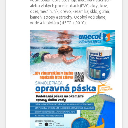
alebo vlhkých podmienkach (PVC, akryl, kov,
oceľ, meď, hliník, drevo, keramika, sklo, guma,
kameň, stropy a strechy. Odolný voči slanej
vode a teplotám (-45 °C + 90 °C).