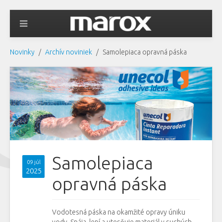
Novinky
Archív noviniek
Samolepiaca opravná páska
Samolepiaca
09 júl
2025
opravná páska
Vodotesná páska na okamžité opravy úniku
vody. Spája, lepí a utesňuje materiál v suchých