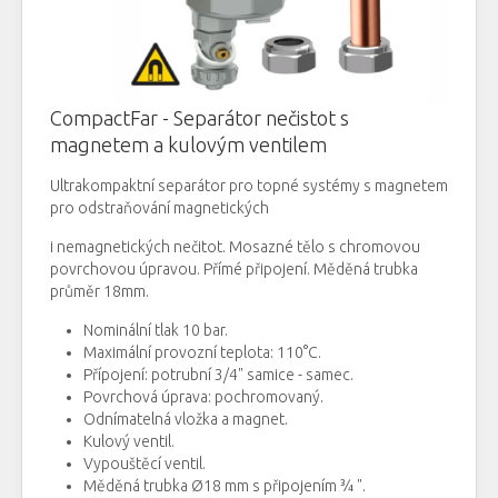
CompactFar -
Separátor
nečistot
s
magnetem a kulovým ventilem
Ultrakompaktní
separátor
pro topné
systémy
s
magnetem
pro odstraňování
magnetických
i
nemagnetických
nečitot
.
Mosazné
tělo
s
chromovou
povrchovou
úpravou
.
Přímé
připojení. Měděná
trubka
průměr
18mm
.
Nominální tlak 10 bar.
Maximální
provozní teplota
:
110
°
C
.
P
řípojení
:
potrubní
3
/
4"
samice
- samec
.
Povrchová
úprava:
pochromovaný.
Odnímatelná
vložka a magnet.
Kulový
ventil
.
Vypouštěcí
ventil.
Měděná
trubka
Ø18
mm
s připojením
¾
"
.