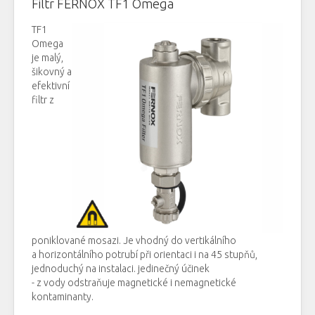
Filtr FERNOX TF1 Omega
TF1
Omega
je
malý,
šikovný
a
efektivní
filtr
z
poniklované mosazi
.
Je vhodný
do
vertikálního
a
horizontálního
potrubí
při orientaci
i
na
45
stupňů
,
jednoduchý
na
instalaci.
jedinečný
účinek
-
z
vody
odstraňuje
magnetické
i
nemagnetické
kontaminanty
.