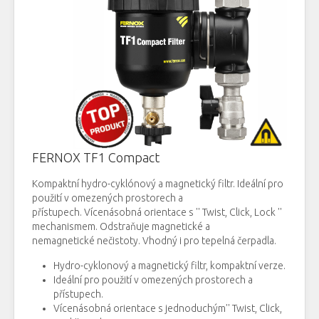
FERNOX TF1 Compact
Kompaktní
hydro
-
cyklónový
a
magnetický
filtr
.
Ideální pro
použití
v
omezených
prostorech
a
přístupech
.
Vícenásobná
orientace
s
''
Twist
,
Click
,
Lock
''
mechanismem.
Odstraňuje
magnetické
a
nemagnetické
nečistoty.
Vhodný
i
pro
tepelná čerpadla
.
Hydro
-
cyklonový
a
magnetický
filtr
, kompaktní
verze.
Ideální pro použití
v
omezených
prostorech
a
přístupech.
Vícenásobná
orientace
s
jednoduchým
''
Twist
,
Click
,