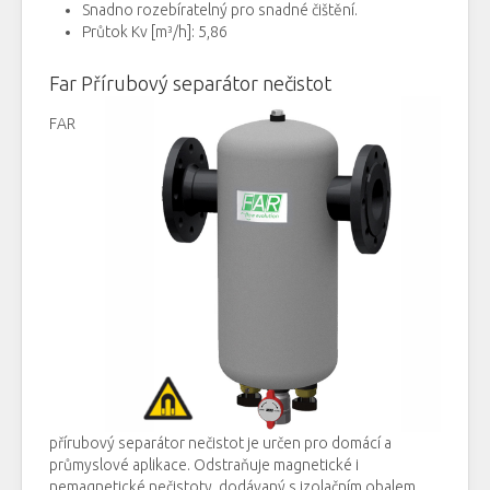
Snadno
rozebíratelný
pro snadné čištění
.
P
růtok
Kv [m³/h]: 5,86
Far
Přírubový
separátor
nečistot
FAR
přírubový
separátor
nečistot
je
určen pro
domácí
a
průmyslové aplikace
.
Odstraňuje
magnetické
i
nemagnetické
nečistoty
, dodávaný
s
izolačním
obalem
.