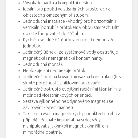
Vysoká
kapacita
a
kompaktní design
.
Ideální
pro použití
ve stísněných
prostorech
a
oblastech
s
omezeným přístupem.
Jednoduchá
instalace
-
vhodný
pro horizontální
i
vertikální
potrubí
s
průtokem
v
obou
směrech
.
Filtr
dokáže
fungovat
až
do
45
°
úhlu.
Rychlé
a
snadné čištění
bez
nutnosti
demontáže
jednotky
.
Jedinečný
účinek -
ze systémové
vody
odstraňuje
magnetické
i
nemagnetické
kontaminanty
.
Jednoduchá
montáž
.
Neblokuje
ani
neomezuje
průtok
.
Jedinečná
odolná
kovaná
mosazná
konstrukce
(
bez
skryté
poréznosti
)
s
niklovým
pokováním
.
Jedinečné
potrubí
s
dvojitými
radiálními
těsněními
a
možností
vícestránkových
orientací
.
Sestava
výkonného
neodymového magnetu
se
závitovým
krytem
magnetu
.
Tak
jako u všech
magnetických
produktech,
třeba
v
případě, , že máte implantát na srdci
,
vždy
manipulovat
s
jakýmkoli
magnetickým
fil
trem
mimořádně
opatrně.