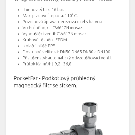
Jmenovitý tlak
:
16
bar
.
Max.
pracovní teplota:
110°
C
.
Povrchová úprava:
nerezová
ocel
s
barvou
V
rchní
přípojka:
CW617N
mosaz
.
Vypouštěcí
ventil:
CW617N
mosaz
.
Kruhové
těsnění
:
EPDM
.
Izolační
plášť
:
PPE
.
Dostupné
velikosti
:
DN50
DN65
DN80
a
DN100
.
Příslušenství
:
automatický
odvzdušňovací
ventil
.
Průtok
Kv [m³/h]: 9,2 - 36,8
PocketFar - Podkotlový průhledný
magnetický filtr se sítkem.