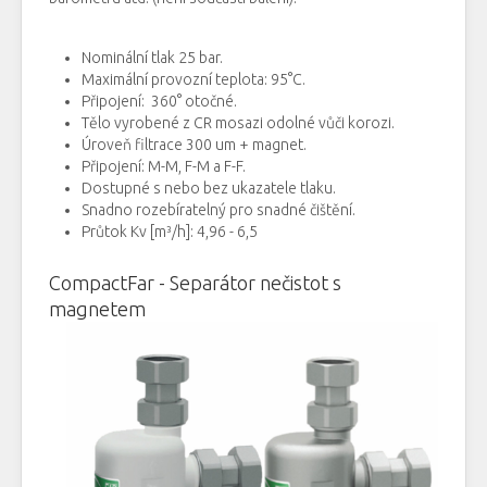
Nominální tlak 25 bar.
Maximální
provozní teplota
:
95
°
C
.
P
řipojení:
360
°
otočné
.
Tělo
vyrobené
z
CR
mosazi
odolné
vůči
korozi
.
Úroveň
filtrace
300
um
+
magnet
.
Připojení
:
M-
M
,
F
-
M
a
F
-
F
.
Dostupné
s nebo
bez
ukazatele
tlaku.
Snadno
rozebíratelný
pro snadné čištění
.
Průtok
Kv [m³/h]: 4,96 - 6,5
CompactFar -
Separátor
nečistot
s
magnetem