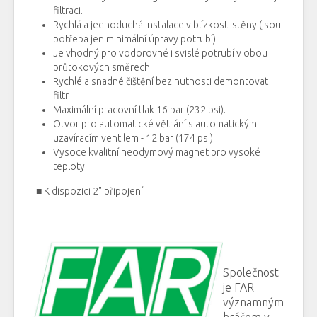
filtraci
.
Rychlá
a
jednoduchá
instalace
v
blízkosti
stěny
(
jsou
potřeba
jen
minimální úpravy
potrubí
)
.
Je
vhodný
pro vodorovné
i
svislé
potrubí
v
obou
průtokových
směrech
.
Rychlé
a snadné
čištění bez
nutnosti
demontovat
filtr
.
Maximální pracovní
tlak
16
bar
(
232
psi)
.
Otvor
pro
automatické
větrání
s
automatickým
uzavíracím
ventilem
-
12
bar
(
174
psi)
.
Vysoce
kvalitní
neodymový
magnet
pro
vysoké
teploty
.
■ K dispozici 2" připojení.
Společnost
je
FAR
významným