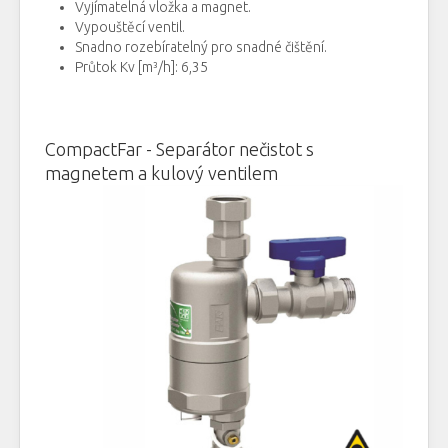
Vyjímatelná
vložka
a
magnet
.
Vypouštěcí
ventil
.
Snadno
rozebíratelný
pro snadné čištění
.
Průtok
Kv [m³/h]: 6,35
CompactFar -
Separátor
nečistot
s
magnetem a
kulový
ventilem