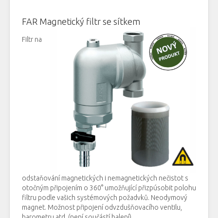
FAR
M
agnetický
filtr
se sítkem
Filtr na
odstaňování magnetických i nemagnetických nečistot s
otočným připojením o 360
°
umožňující přizpúsobit polohu
filtru podle vašich systémových požadvk
ů
. Neodymový
magnet. Možnost připojení odvzdušňovacího ventilu,
barometru atd. (není součástí balení).