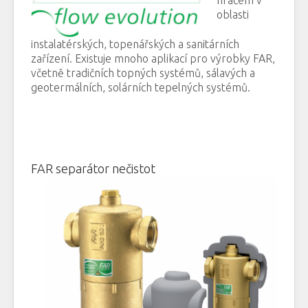
hráčem
v
oblasti
instalatérských
,
topenářských
a
sanitárních
zařízení
.
Existuje
mnoho aplikací
pro
výrobky
FAR
,
včetně
tradičních
topných systémů
,
sálavých
a
geotermálních
,
solárních
tepelných
systémů.
FAR
s
eparátor
nečistot