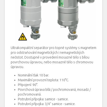
Ultrakompaktní
separátor
pro topné
systémy
s
magnetem
pro odstraňování
magnetických
i
nemagnetických
nečistot
.
Dostupné
v provedení
mosazné
tělo
s bílou
povrchovou
úpravou,
nebo
mosazné
tělo
s
chromovou
úpravou
.
Nominální tlak 10 bar.
Maximální
provozní teplota
:
110
°
C
.
Připojení
:
90
°
.
Povrchová
úprava
bílá
/
pochromovaná, mosadz /
pochromovaná
.
Potrubní
přípojka
:
samice
-
samice
.
Potrubní
přípojka
:
3
/
4"
samice
-
samice.