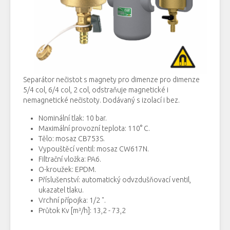
Separátor nečistot s magnety pro dimenze
pro
dimenze
5/4
col
,
6/4
col
,
2
col
, odstraňuje
magnetické
i
nemagnetické
nečistoty.
Dodávaný s izolací i bez.
Nominální
tlak
:
10
bar
.
Maximální
provozní teplota
:
110°
C
.
Tělo
:
mosaz
CB753S.
Vypouštěcí
ventil
:
mosaz
CW617N
.
Filtrační
vložka
:
PA6
.
O
-
kroužek
:
EPDM
.
Příslušenství
:
automatický
odvzdušňovací
ventil,
ukazatel
tlaku
.
Vrchní
přípojka
:
1/2
"
.
Průtok
Kv [m³/h]: 13,2 - 73,2