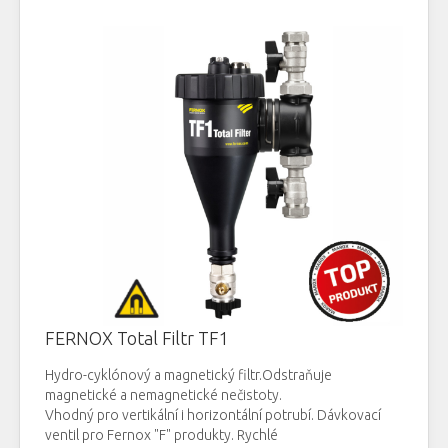
FERNOX Total Filtr TF1
Hydro
-
cyklónový
a
magnetický
filtr.Odstraňuje
magnetické
a
nemagnetické
nečistoty.
Vhodný
pro
vertikální
i
horizontální
potrubí
.
Dávkovací
ventil
pro
Fernox
"
F
"
produkty
.
R
ychlé