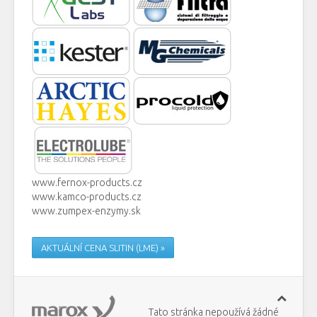
www.fernox-products.cz
www.kamco-products.cz
www.zumpex-enzymy.sk
AKTUÁLNÍ CENA SLITIN (LME) »
Tato stránka nepoužívá žádné