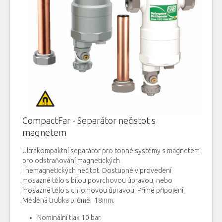
CompactFar -
Separátor
nečistot
s
magnetem
Ultrakompaktní
separátor
pro topné
systémy
s
magnetem
pro odstraňování
magnetických
i
nemagnetických
nečitot
.
Dostupné
v provedení
mosazné
tělo
s bílou
povrchovou
úpravou,
nebo
mosazné
tělo
s
chromovou
úpravou
.
Přímé připojení
.
Měděná
trubka
průměr
18mm
.
Nominální tlak 10 bar.