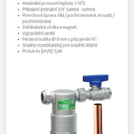
Maximální
provozní teplota
:
110
°
C
.
P
řípojení
:
potrubní
3
/
4"
samice
- samice
.
Povrchová
úprava:
bílá
/
pochromovaná, mosadz /
pochromovaná
.
Odnímatelná
vložka a magnet
.
Vypouštěcí
ventil.
Měděná
trubka
Ø18
mm
s připojením
¾
"
.
Snadno
rozebíratelný
pro snadné čištění
.
Průtok
Kv [m³/h]: 5,86