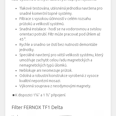
Tlakově
testována
,
utěsněná
jednotka
navržena
pro
snadné
komerční
topné systémy
.
Filtrace
s
vysokou účinností
v
celém rozsahu
průtoků
a
velikostí
systémů.
Snadná instalace
-
hodí se
na
vodorovnou
a
svislou
orientaci
potrubí
.
Filtr
může
pracovat
pod
úhlem
až
45
°
.
Rychle
a
snadno se
čistí bez
nutnosti
demontáže
jednotky
.
Speciálně navržený
pro
větší velikosti
systému
, který
umožňuje
zachytit
celou řadu
magnetických
a
nemagnetických
typů
úlomků
.
Neblokuje
ani
neomezuje průto
k
.
Odolná
a
robustní konstrukce
vyrobená
z vysoce
kvalitní
neporézní
mosazi
.
Výkonná
souprava z
neodymovými magnety
.
■ K dispozici 1¼" a 1 ½" připojení.
Filter FERNOX TF1 Delta