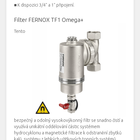
■ K dispozici 3/4" a 1" připojení.
Filter FERNOX TF1 Omega+
Tento
bezpečný
a
odolný
vysokovýkonný
filtr
se snadno
čistí
a
využívá
unikátní
oddělování
částic
systémem
hydrocyklonu
a
magnetické
filtrace
k odstranění
zbytků
kal
ů
systému
z
lehkých užitkových
topných systémů
.