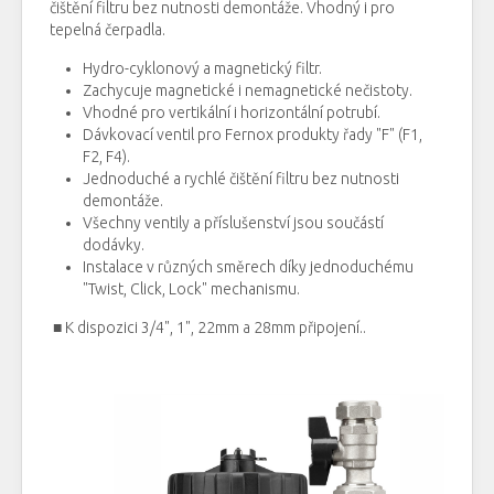
čištění
filtru
bez
nutnosti
demontáže
.
Vhodný
i
pro
tepelná čerpadla
.
Hydro
-
cyklonový
a
magnetický
filtr
.
Zachycuje
magnetické
i
nemagnetické
nečistoty.
Vhodné
pro
vertikální
i
horizontální
potrubí.
Dávkovací
ventil
pro
Fernox
produkty
řady
"
F
"
(
F1
,
F2
,
F4
).
Jednoduché
a
rychlé čištění
filtru
bez
nutnosti
demontáže.
Všechny
ventily
a
příslušenství
jsou součástí
dodávky.
Instalace
v
různých směrech
díky
jednoduchému
"
Twist
,
Click
,
Lock
"
mechanismu.
■ K dispozici 3/4", 1", 22mm a 28mm připojení..