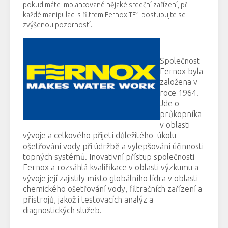
pokud máte
implantované
nějaké
srdeční
zařízení
,
při
každé
manipulaci s
filtrem
Fernox
TF1
postupujte
se
zvýšenou
pozorností.
Společnost
Fernox
byla
založena
v
roce
1964.
Jde
o
průkopníka
v
oblasti
vývoje
a
celkového
přijetí
důležitého úkolu
ošetřování
vody
při údržbě
a
vylepšování
účinnosti
topných systémů
.
Inovativní
přístup společnosti
Fernox
a
rozsáhlá
kvalifikace
v
oblasti výzkumu a
vývoje
její
zajistily
místo
globálního
lídra
v
oblasti
chemického
ošetřování
vody
,
filtračních zařízení
a
přístrojů
, jakož i
testovacích
analýz
a
diagnostických
služeb.