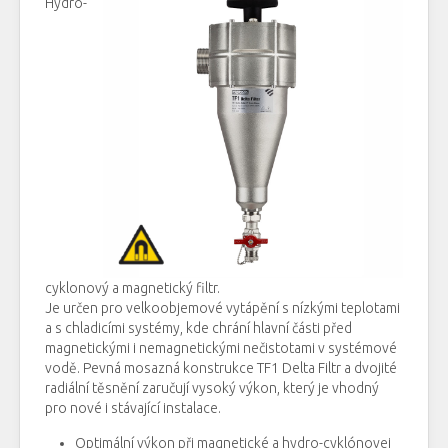
Hydro
-
cyklonový
a
magnetický
filtr
.
Je určen
pro
velkoobjemové
vytápění
s
nízkými
teplotami
a
s
chladicími systémy
, kde
chrání
hlavní
části před
magnetickými
i
nemagnetickými
nečistotami
v
systémové
vodě.
Pevná
mosazná
konstrukce
TF1
Delta
Filtr
a
dvojité
radiální
těsnění
zaručují
vysoký
výkon,
který
je vhodný
pro nové
i
stávající
instalace.
Optimální výkon
při
magnetické
a
hydro-cyklónovej