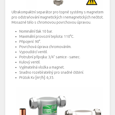
Ultrakompaktní
separátor
pro topné
systémy
s
magnetem
pro odstraňování
magnetických
i
nemagnetických
nečitot
.
Mosazné
tělo
s
chromovou
povrchovou
úpravou
.
Nominální tlak 10 bar.
Maximální
provozní teplota
:
110
°
C
.
Připojení
:
90
°
.
Povrchová
úprava
chromováním
.
Vypouštěcí
ventil
.
Potrubní
přípojka
:
3
/
4"
samice
- samec
.
Kulový
ventil
.
Vyjímatelná
vložka
a
magnet
.
Snadno
rozebíratelný
pro snadné čištění
.
Průtok
Kv [m³/h]: 6,35.