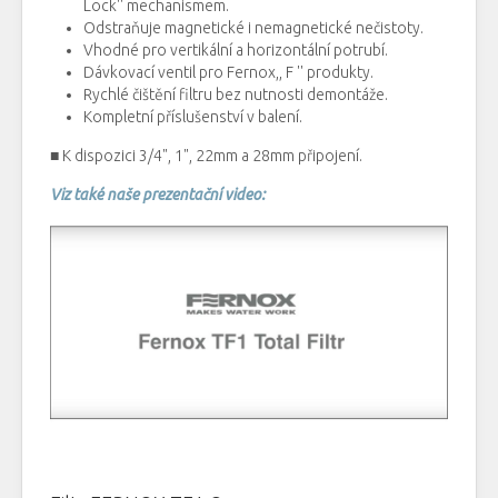
Lock''
mechanismem.
Odstraňuje
magnetické
i
nemagnetické
nečistoty.
Vhodné
pro
vertikální
a
horizontální
potrubí.
Dávkovací
ventil
pro
Fernox
,,
F
''
produkty.
Rychlé
čištění
filtru
bez
nutnosti
demontáže.
Kompletní příslušenství
v balení.
■ K dispozici 3/4", 1", 22mm a 28mm připojení.
Viz také naše prezentační video: