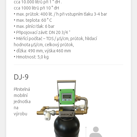
cca 10.000 litrů při 1 ° dH .
cca 1000 litrů při 10 ° dH
• max. průtok: 400 lit. / h při vstupním tlaku 3-4 bar
• max. teplota: 60 ° C
• max. plníci tlak: 6 bar
• Připojovací závit: DN 20 3/4 "
• Měřící počítač – TDS / μS/cm, průtok, hlidací
hodnota μS/cm, celkový průtok,
• dĺžka: 490 mm, výška:460 mm
• Hmotnost: 5,0 kg
DJ-9
Plnitelná
mobilní
jednotka
na
výrobu