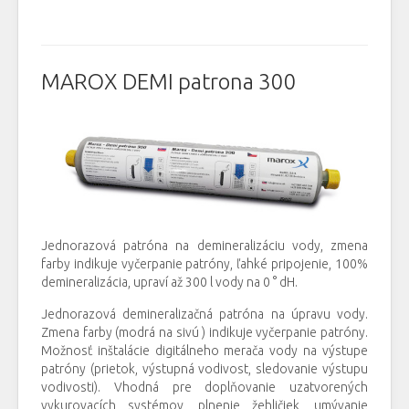
MAROX DEMI patrona 300
Jednorazová patróna na demineralizáciu vody, zmena
farby indikuje vyčerpanie patróny, ľahké pripojenie, 100%
demineralizácia, upraví až 300 l vody na 0 ° dH.
Jednorazová demineralizačná patróna na úpravu vody.
Zmena farby (modrá na sivú ) indikuje vyčerpanie patróny.
Možnosť inštalácie digitálneho merača vody na výstupe
patróny (prietok, výstupná vodivost, sledovanie výstupu
vodivosti). Vhodná pre doplňovanie uzatvorených
vykurovacích systémov, plnenie žehličiek, umývanie