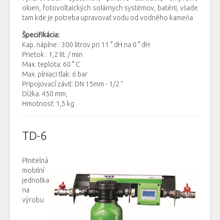
okien, fotovoltaických solárnych systémov, batérii, všade
tam kde je potreba upravovať vodu od vodného kameňa
Špecifikácia:
Kap. náplne : 300 litrov pri 11 ° dH na 0 ° dH
Prietok : 1,2 lit. / min
Max. teplota: 60 ° C
Max. plniaci tlak: 6 bar
Pripojovací závit: DN 15mm - 1/2 "
Dĺžka: 450 mm,
Hmotnosť: 1,5 kg
TD-6
Plnitelná
mobilní
jednotka
na
výrobu