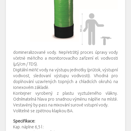
domineralizované vody. Nepřetržitý proces úpravy vody
včetně měřicího a monitorovacího zařízení el. vodivosti
(μS/cm / TDS).
Digitální měřič vody na výstupu jednotky (průtok, výstupní
vodivost, sledovaní výstupu vodivosti). Vhodná pro
doplňování uzavřených topných a chladicích okruhů na
ionexovém základě.
Kontejner vyrobený z plastu vyztuženého vlákny.
Odnímatelná hlava pro snadnou výměnu náplňe na místě.
Vestavěný by-pass na mixování surové vstupní vody.
Volitelně se zpětnou klapkou BA.
Specifikace:
Kap. náplne 6,5 l :