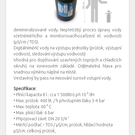
demineralizované vody. Nepřetržitý proces úpravy vody
včetněměřicího a monitorovacíhozařízení el. vodivosti
(μS/cm / TDS).
Digitálníměřič vody na výstupu jednotky (průtok, výstupní
vodivost, sledování výstupu vodivosti)
Vhodná pro doplňování uzavřených topných a chladících
okruhů na ionexovém základě. Odjímatelná hlava pro
snadnou výměnu náplně na místě.
Vestavěný by-pass na mixování surové vstupní vody.
Specifikace:
• Plnící kapacita 8 l : cca 1 500litrů při 10 ° dH
• Max. průtok: 400 lit. / h přivstupním tlaku 3-4 bar
• Max. teplota: 60 ° C
• Max. plnící tlak: 6 bar
• Připojovací závit: DN 20 3/4 "
• Měřící počítač – TDS / μS/cm, průtok, hlídací hodnota
μS/cm, celkový průtok,