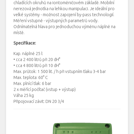
chladících okruhů na iontoměničovém základě. Mobilní
nerezová jednotka na lehkou manipulaci. Je ideální pro
velké systémy - možnost zapojení by-pass technologií.
Měření vstupně - výstupných parametrů vody.
Odnímatelná hlava pro jednoduchou výměnu náplně na
místě.
Specifikace:
Kap. náplně 25 l:
• cca 2 400 litrů při 20 dH°
• cca 4 800 litrů při 10 dH°
Max. průtok: 1 500 lit. / h při vstupním tlaku 3-4 bar
Max. teplota: 60° C
Max. plnící tlak: 6 bar
2 x měřící počítač (vstup + výstup)
Váha 25 kg
Připojovací závit: DN 20 3/4