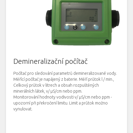
Demineralizační počítač
Počítač pro sledování parametrů demineralizované vody.
Měřící počítač je napájený z baterie. Měří průtok l / min.,
Celkový průtok v litrech a obsah rozpuštěných
minerálních látek, v/ μS/cm nebo ppm.
Monitorování hodnoty vodivosti v/ μS/cm nebo ppm -
upozorní při překročení limitu. Limit a průtok možno
vynulovat.