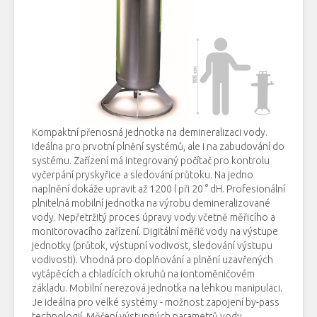
Kompaktní přenosná jednotka na demineralizaci vody.
Ideálna pro prvotní plnění systémů, ale i na zabudování do
systému. Zařízení má integrovaný počítač pro kontrolu
vyčerpání pryskyřice a sledování průtoku. Na jedno
naplnění dokáže upravit až 1200 l při 20 ° dH. Profesionální
plnitelná mobilní jednotka na výrobu demineralizované
vody. Nepřetržitý proces úpravy vody včetně měřicího a
monitorovacího zařízení. Digitální měřič vody na výstupe
jednotky (průtok, výstupní vodivost, sledování výstupu
vodivosti). Vhodná pro doplňování a plnění uzavřených
vytápěcích a chladících okruhů na iontoměničovém
základu. Mobilní nerezová jednotka na lehkou manipulaci.
Je ideálna pro velké systémy - možnost zapojení by-pass
technologií. Měření výstupných parametrů vody.