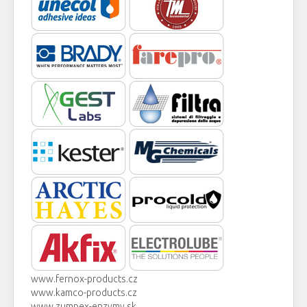
www.fernox-products.cz
www.kamco-products.cz
www.zumpex-enzymy.sk