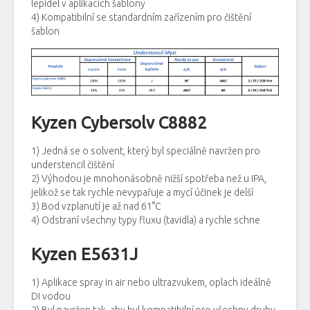
lepidel v aplikacích šablony
4) Kompatibilní se standardním zařízením pro čištění
šablon
Kyzen Cybersolv C8882
1) Jedná se o solvent, který byl speciálně navržen pro
understencil čištění
2) Výhodou je mnohonásobně nižší spotřeba než u IPA,
jelikož se tak rychle nevypařuje a mycí účinek je delší
3) Bod vzplanutí je až nad 61°C
4) Odstraní všechny typy fluxu (tavidla) a rychle schne
Kyzen E5631J
1) Aplikace spray in air nebo ultrazvukem, oplach ideálně
DI vodou