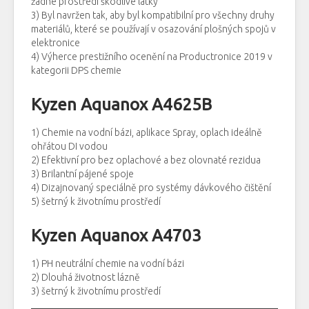
žádné prostředí škodlivé látky
3) Byl navržen tak, aby byl kompatibilní pro všechny druhy
materiálů, které se používají v osazování plošných spojů v
elektronice
4) Výherce prestižního ocenění na Productronice 2019 v
kategorii DPS chemie
Kyzen Aquanox A4625B
1) Chemie na vodní bázi, aplikace Spray, oplach ideálně
ohřátou DI vodou
2) Efektivní pro bez oplachové a bez olovnaté rezidua
3) Brilantní pájené spoje
4) Dizajnovaný speciálně pro systémy dávkového čištění
5) šetrný k životnímu prostředí
Kyzen Aquanox A4703
1) PH neutrální chemie na vodní bázi
2) Dlouhá životnost lázně
3) šetrný k životnímu prostředí