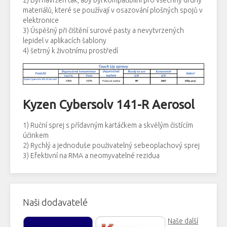
2) Byl navržen tak, aby byl kompatibilní pro všechny druhy
materiálů, které se používají v osazování plošných spojů v
elektronice
3) Úspěšný při čištění surové pasty a nevytvrzených
lepidel v aplikacích šablony
4) šetrný k životnímu prostředí
Kyzen Cybersolv 141-R Aerosol
1) Ruční sprej s přídavným kartáčkem a skvělým čistícím
účinkem
2) Rychlý a jednoduše použivatelný sebeoplachový sprej
3) Efektivní na RMA a neomyvatelné rezidua
Naši dodavatelé
Naše další