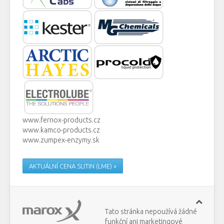
www.fernox-products.cz
www.kamco-products.cz
www.zumpex-enzymy.sk
AKTUÁLNÍ CENA SLITIN (LME) »
Tato stránka nepoužívá žádné
funkční ani marketingové