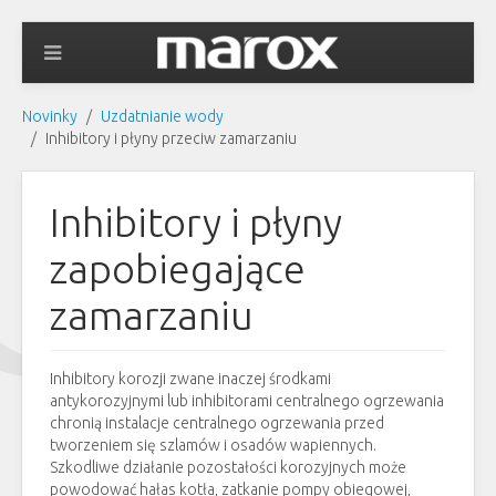
Novinky
Uzdatnianie wody
Inhibitory i płyny przeciw zamarzaniu
Inhibitory i płyny
zapobiegające
zamarzaniu
Inhibitory korozji zwane inaczej środkami
antykorozyjnymi lub inhibitorami centralnego ogrzewania
chronią instalacje centralnego ogrzewania przed
tworzeniem się szlamów i osadów wapiennych.
Szkodliwe działanie pozostałości korozyjnych może
powodować hałas kotła, zatkanie pompy obiegowej,