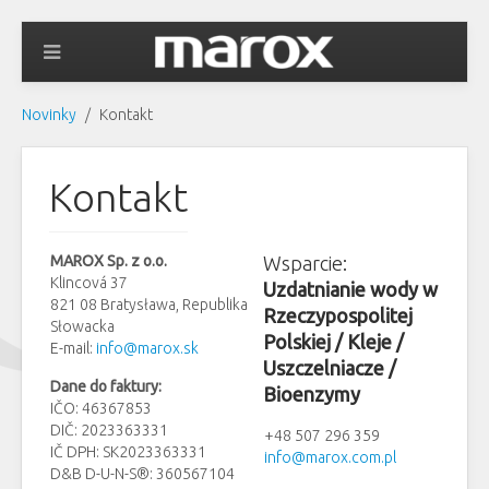
Novinky
Kontakt
Kontakt
MAROX Sp. z o.o.
Wsparcie:
Klincová 37
Uzdatnianie wody w
821 08 Bratysława, Republika
Rzeczypospolitej
Słowacka
Polskiej / Kleje /
E-mail:
info@marox.sk
Uszczelniacze /
Dane do faktury:
Bioenzymy
IČO: 46367853
DIČ: 2023363331
+48 507 296 359
IČ DPH: SK2023363331
info@marox.com.pl
D&B D-U-N-S®: 360567104