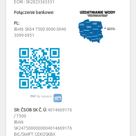
EORI : SK2023363331
Połączenie bankowe:
PL:
IBAN: SK64 7500 0000 0040
3099 6951
SR: ČSOB SK Č. Ú:
4014669176
/ 7500
IBAN:
SK2475000000004014669176
BIC/SWIFT: CEKOSKBX