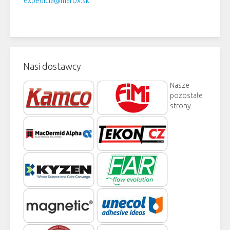
expedicia@marox.sk
Nasi dostawcy
Nasze
pozostałe
strony