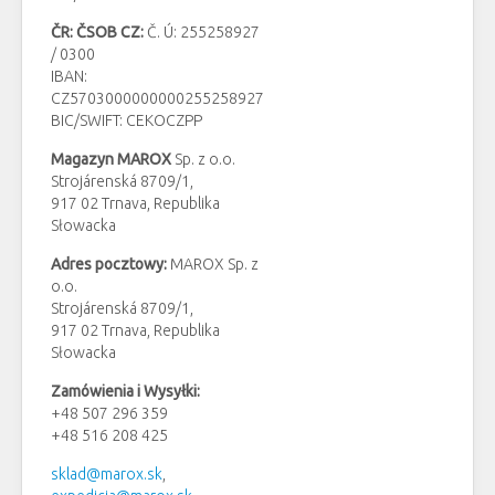
ČR: ČSOB CZ:
Č. Ú: 255258927
/ 0300
IBAN:
CZ5703000000000255258927
BIC/SWIFT: CEKOCZPP
Magazyn MAROX
Sp. z o.o.
Strojárenská 8709/1,
917 02 Trnava, Republika
Słowacka
Adres pocztowy:
MAROX Sp. z
o.o.
Strojárenská 8709/1,
917 02 Trnava, Republika
Słowacka
Zamówienia i
Wysyłki:
+48 507 296 359
+48 516 208 425
sklad@marox.sk
,