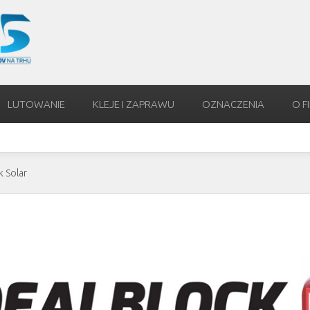
LUTOWANIE
KLEJE I ZAPRAWU
OZNACZENIA
O F
k Solar