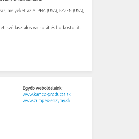
ra, melyeket az ALPHA (USA), KYZEN (USA),
det, svédasztalos vacsorát és borkóstolót.
Egyéb weboldalaink:
www.kamco-products.sk
www.zumpex-enzymy.sk