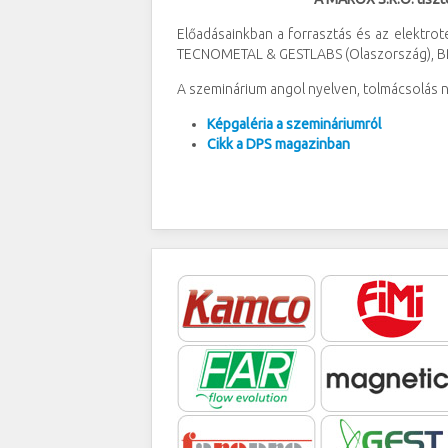
Előadásainkban a forrasztás és az elektr
TECNOMETAL & GESTLABS (Olaszország), BRA
A szeminárium angol nyelven, tolmácsolás n
Képgaléria a szemináriumról
Cikk a DPS magazinban