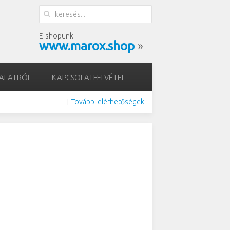
E-shopunk:
www.marox.shop
»
LALATRÓL
KAPCSOLATFELVÉTEL
További elérhetőségek
|