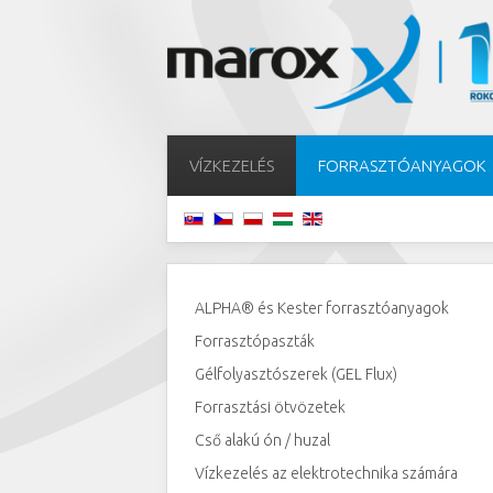
VÍZKEZELÉS
FORRASZTÓANYAGOK
ALPHA® és Kester forrasztóanyagok
Forrasztópaszták
Gélfolyasztószerek (GEL Flux)
Forrasztási ötvözetek
Cső alakú ón / huzal
Vízkezelés az elektrotechnika számára