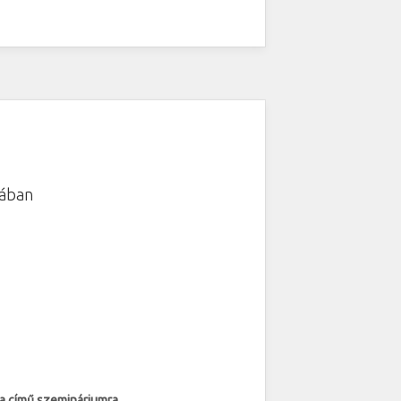
kában
a című szemináriumra.