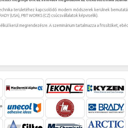
otechnika területéhez kapcsolódó modern módszerek kerülnek bemutatás
DY (USA), PBT WORKS (CZ) csúcsvállalatok képviselik).
élkül kerül megrendezésre. A szeminárium tartalmazza a frissítőket, ebé