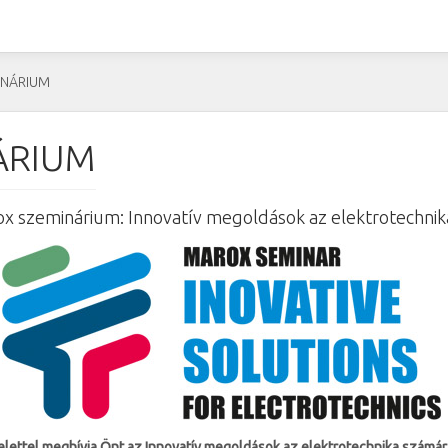
INÁRIUM
ÁRIUM
x szeminárium: Innovatív megoldások az elektrotechni
elettel meghívja Önt az Innovatív megoldások az elektrotechnika számár