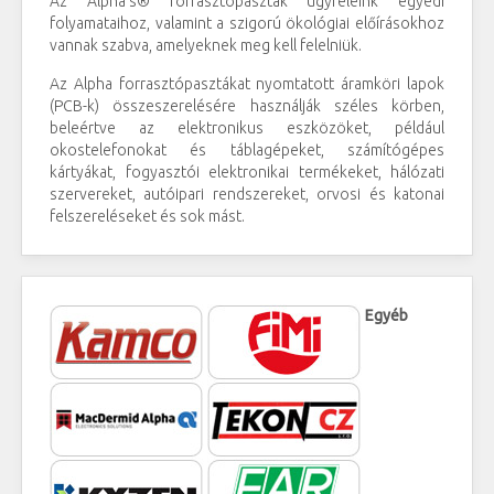
Az Alpha's® forrasztópaszták ügyfeleink egyedi
folyamataihoz, valamint a szigorú ökológiai előírásokhoz
vannak szabva, amelyeknek meg kell felelniük.
Az Alpha forrasztópasztákat nyomtatott áramköri lapok
(PCB-k) összeszerelésére használják széles körben,
beleértve az elektronikus eszközöket, például
okostelefonokat és táblagépeket, számítógépes
kártyákat, fogyasztói elektronikai termékeket, hálózati
szervereket, autóipari rendszereket, orvosi és katonai
felszereléseket és sok mást.
Egyéb