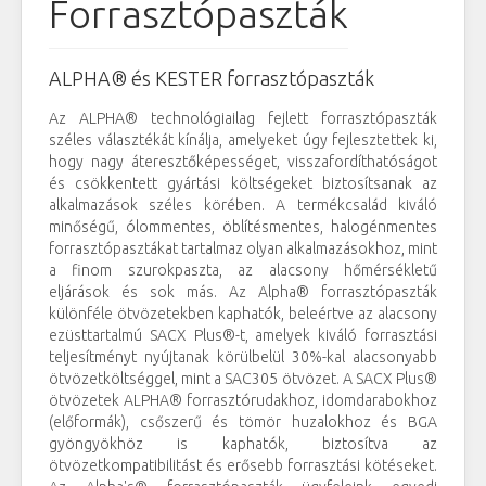
Forrasztópaszták
ALPHA® és KESTER forrasztópaszták
Az ALPHA® technológiailag fejlett forrasztópaszták
széles választékát kínálja, amelyeket úgy fejlesztettek ki,
hogy nagy áteresztőképességet, visszafordíthatóságot
és csökkentett gyártási költségeket biztosítsanak az
alkalmazások széles körében. A termékcsalád kiváló
minőségű, ólommentes, öblítésmentes, halogénmentes
forrasztópasztákat tartalmaz olyan alkalmazásokhoz, mint
a finom szurokpaszta, az alacsony hőmérsékletű
eljárások és sok más. Az Alpha® forrasztópaszták
különféle ötvözetekben kaphatók, beleértve az alacsony
ezüsttartalmú SACX Plus®-t, amelyek kiváló forrasztási
teljesítményt nyújtanak körülbelül 30%-kal alacsonyabb
ötvözetköltséggel, mint a SAC305 ötvözet. A SACX Plus®
ötvözetek ALPHA® forrasztórudakhoz, idomdarabokhoz
(előformák), csőszerű és tömör huzalokhoz és BGA
gyöngyökhöz is kaphatók, biztosítva az
ötvözetkompatibilitást és erősebb forrasztási kötéseket.