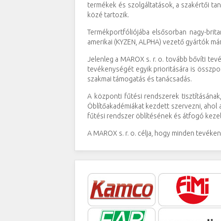
termékek és szolgáltatások, a szakértői ta
közé tartozik.
Termékportfóliójába elsősorban nagy-brit
amerikai (KYZEN, ALPHA) vezető gyártók már
Jelenleg a MAROX s. r. o. tovább bővíti t
tevékenységét egyik prioritására is összpo
szakmai támogatás és tanácsadás.
A központi fűtési rendszerek tisztításán
Öblítőakadémiákat kezdett szervezni, ahol 
fűtési rendszer öblítésének és átfogó kez
A MAROX s. r. o. célja, hogy minden tevéken