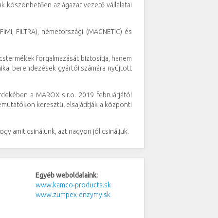
ak köszönhetően az ágazat vezető vállalatai
FIMI, FILTRA), németországi (MAGNETIC) és
cstermékek forgalmazását biztosítja, hanem
nikai berendezések gyártói számára nyújtott
rdekében a MAROX s.r.o. 2019 februárjától
mutatókon keresztül elsajátítják a központi
y amit csinálunk, azt nagyon jól csináljuk.
Egyéb weboldalaink:
www.kamco-products.sk
www.zumpex-enzymy.sk