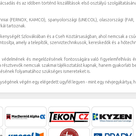
nácsadás és az időben történő kiszállítások első osztályú szolgáltatásán
anniai (FERNOX, KAMCO), spanyolországi (UNECOL), olaszországi (FAR, 
kái tartoznak.
evékenységét Szlovákiában és a Cseh Köztársaságban, ahol nemcsak a csú
ntosítja, amely a telepítők, szerviztechnikusok, kereskedők és a hőtech
ak, védelmének és megelőzésének fontosságára való figyelemfelhívás é
a résztvevők nemcsak szakmai tájékoztatást kapnak, hanem gyakorlati be
elésének folyamatához szükséges ismereteket is.
ységének végén egy elégedett ügyfél legyen - mint egy névjegykártya, hog