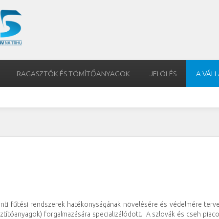
RAGASZTÓK ÉS TÖMÍTŐANYAGOK
JELÖLÉS
A VÁL
onti fűtési rendszerek hatékonyságának növelésére és védelmére terve
isztítóanyagok) forgalmazására specializálódott. A szlovák és cseh pia