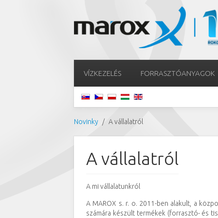
VÍZKEZELÉS
FORRASZTÓANYAGOK
Novinky
A vállalatról
A vállalatról
A mi vállalatunkról
A MAROX s. r. o. 2011-ben alakult, a közp
számára készült termékek (forrasztó- és t