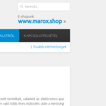
E-shopunk:
www.marox.shop
»
LALATRÓL
KAPCSOLATFELVÉTEL
További elérhetőségek
|
zett termékek, valamint az elektromos ipar
con való több éves működés után a minőségi